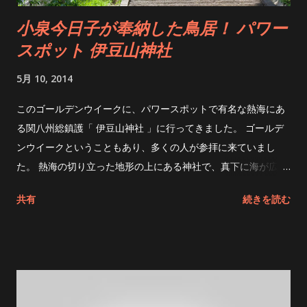
で見る
小泉今日子が奉納した鳥居！ パワー
スポット 伊豆山神社
5月 10, 2014
このゴールデンウイークに、パワースポットで有名な熱海にあ
る関八州総鎮護「 伊豆山神社 」に行ってきました。 ゴールデ
ンウイークということもあり、多くの人が参拝に来ていまし
た。 熱海の切り立った地形の上にある神社で、真下に海が広が
る風光明媚な場所にあります。 石段を上がり、鳥居をくぐって
共有
続きを読む
上に上がると本殿があります。 伊豆山神社の守り神「赤白二
龍」でお清めをして参拝です！ 伊豆山神社は、真言宗の開祖
「空海」が修行をしたと言われている霊場で、神仏分離令によ
って現在は神社しか残っていません。 最近では恋愛の神様とし
て有名ですが、昔は修験者の霊場だった場所です。 霊場らし
く、本宮は本殿からかなり上にあります。途中、病気・厄除け