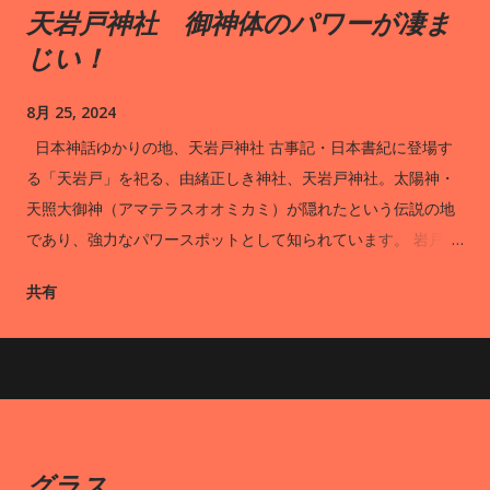
天岩戸神社 御神体のパワーが凄ま
じい！
8月 25, 2024
日本神話ゆかりの地、天岩戸神社 古事記・日本書紀に登場す
る「天岩戸」を祀る、由緒正しき神社、天岩戸神社。太陽神・
天照大御神（アマテラスオオミカミ）が隠れたという伝説の地
であり、強力なパワースポットとして知られています。 岩戸川
の両岸に位置する西本宮と東本宮のうち、ご神体である天岩戸
共有
を拝めるのは西本宮です。拝観は1日15回、拝殿裏の遥拝所から
神職さんの案内のもとで行われます。西本宮の境内には、春に
は可憐な白い花を、秋には真っ赤な実をつける御神木の招霊
（オガタマ）の木が立っています。また、授与所では高千穂神
楽をモチーフにした美しい御朱印帳が人気です。 西本宮と東本
宮をつなぐ橋「あまのうきはし」の一部には、岩戸川を見下ろ
グラス
せるガラス床が設置されており、スリル満点の体験ができま