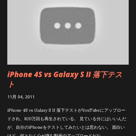
の「白山神社」縁結びの神様を奉る「結明神社」があり、山道
なのでスニーカーで行くことをオススメします。 本殿右脇に本
宮までの参道があり、上の写真のような案内板が設置されてい
ます。 白山神社までは15分程度、ハイキングコースにもなって
いるようですが、途中足場の悪いところも沢山あります。 白山
神社の手前に小さな鳥居があり、そこを上げると白山神社。 鳥
居の手前には、修験者が修行をした大きな岩があり、多くの人
が岩から「気」をもらっている光景が見られました。 ここまで
iPhone 4S vs Galaxy S II 落下テス
は、迷うこともなく上がれますが、この先は「この道で大丈
ト
夫？」と思うような山道が続いています。 白山神社の前を通り
抜け、暫く歩くと「子恋の森公園」の広場に出てきます。 広場
11月 04, 2011
まで出れば、整地された遊歩道が出てくるので、ここまで来れ
ば悪路からは開放になります。 途中に看板や地図もあります
iPhone 4S vs Galaxy S II 落下テストがYouTubeにアップロー
が、イマイチ位置関係が分かりにくいと思います。 写真の伊豆
ドされ、820万回も再生されている。 見ている分にはいいんだ
山神社から延びる黄色の点線が白山神社を通るルートになりま
が、自分のiPhoneをテストしてみたいとは思わない。 面白い
す。 公園の遊歩道脇には民家が点在していて、この道で合って
けど、何となく心が痛む動画のアップロードだな...