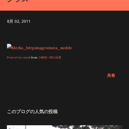
す。 西本宮から岩戸川沿いに約10分歩くと、「天安河原（あま
のやすかわら）」と呼ばれる場所に着きます。ここは、天照大
8月 02, 2011
御神が天岩戸に隠れて世界が闇に包まれた時、八百万の神々が
集まって対策を練ったと伝えられる、神聖な場所です。 神秘の
パワーに圧倒！天岩戸神社で心震える体験 2024年、今年の春、
ずっと気になっていた天岩戸神社へお参りに行ってきました。
天孫降臨の地であり、高千穂峡でも有名なこの場所は、多くの
Posted via email
from
小林信一郎の分室
外国人観光客の方々も訪れていました。 私も高千穂峡の絶景に
心を洗われた後、いよいよ天岩戸神社へ。 天岩戸神社西本宮の
共有
ご神体は、「天岩戸」と呼ばれる岩の洞窟です。日本神話で、
太陽の神様・天照大神が隠れた場所として知られていて、神聖
な場所なんだそうです。 この天岩戸、西本宮の拝殿の裏手、岩
戸川の対岸にある崖の中腹にあって、高さは約50メートル、幅
このブログの人気の投稿
は約40メートルもある大きな岩窟なんです！ 直接近づくことは
できないので、拝殿の裏手にある遥拝所から参拝させていただ
きました。 西本宮で正式参拝を済ませた後、神職さんの案内で