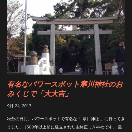
いよいよ天岩戸へ。 その時に感じたのは、言葉では言い表せな
いほどの圧倒的なパワー！ 神聖な空気に包まれ、まるで全身に
エネルギーが流れ込んでくるようでした。 岩戸からは、言葉で
は表現できないほどの強い波動を感じます。 天岩戸は、遥拝所
からでも30メートルほど離れているのですが、距離を感じさせ
ないほどの力強さ。 こんなにも強いパワーを感じたのは初めて
かもしれません。 天孫降臨の地、高千穂。...
有名なパワースポット寒川神社のお
みくじで「大大吉」
9月 24, 2013
秋分の日に、パワースポットで有名な「 寒川神社 」に行ってき
ました。 1500年以上前に建立された由緒正しき神社です。 最