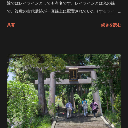
近ではレイラインとしても有名です。レイラインとは光の線
で、複数の古代遺跡が一直線上に配置されていたりするライン
のことです。 寒川神社は「春分」「秋分」の日の出と日没に 富
共有
続きを読む
士山 元伊勢神社 出雲大社 伊吹山 が一直線上に並ぶと言われて
いる有名なパワースポットです。 寒川神社の社殿は、非常に風
格のある社殿で、社紋は「三つ巴」。 春分の日、秋分の日が一
番パワーが高まるとかと言うことで、家族で早朝からからお参
りに行ってきました。 2度ほど寒川神社にはお参りに来ました
が、初めておみくじを引くことにしました。 家族全員おみくじ
を引きましたが、息子が引いたおみくじが「大大吉」 普通のお
みくじは白紙ですが、「大大吉」のおみくじは金色で、滅多に
出ない非常に珍しいおみくじだそうです。 早朝から非常に多く
の人がおみくじを引いていましたが、珍しいおみくじに人だか
りが出来てしまいました。 小学校2年生の息子には、まだピン
ときていない感じでしたが、この運を大人になるまで持ち続け
て欲しいと思ってしまいました！親ばかですね！！ 大きな地図