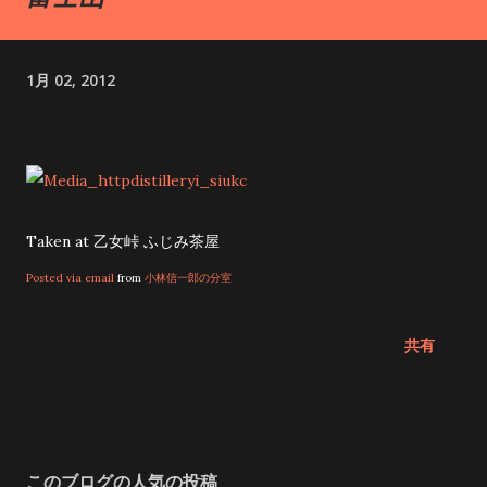
す。 西本宮から岩戸川沿いに約10分歩くと、「天安河原（あま
のやすかわら）」と呼ばれる場所に着きます。ここは、天照大
1月 02, 2012
御神が天岩戸に隠れて世界が闇に包まれた時、八百万の神々が
集まって対策を練ったと伝えられる、神聖な場所です。 神秘の
パワーに圧倒！天岩戸神社で心震える体験 2024年、今年の春、
ずっと気になっていた天岩戸神社へお参りに行ってきました。
天孫降臨の地であり、高千穂峡でも有名なこの場所は、多くの
外国人観光客の方々も訪れていました。 私も高千穂峡の絶景に
Taken at 乙女峠 ふじみ茶屋
心を洗われた後、いよいよ天岩戸神社へ。 天岩戸神社西本宮の
Posted via email
from
小林信一郎の分室
ご神体は、「天岩戸」と呼ばれる岩の洞窟です。日本神話で、
太陽の神様・天照大神が隠れた場所として知られていて、神聖
共有
な場所なんだそうです。 この天岩戸、西本宮の拝殿の裏手、岩
戸川の対岸にある崖の中腹にあって、高さは約50メートル、幅
は約40メートルもある大きな岩窟なんです！ 直接近づくことは
できないので、拝殿の裏手にある遥拝所から参拝させていただ
このブログの人気の投稿
きました。 西本宮で正式参拝を済ませた後、神職さんの案内で