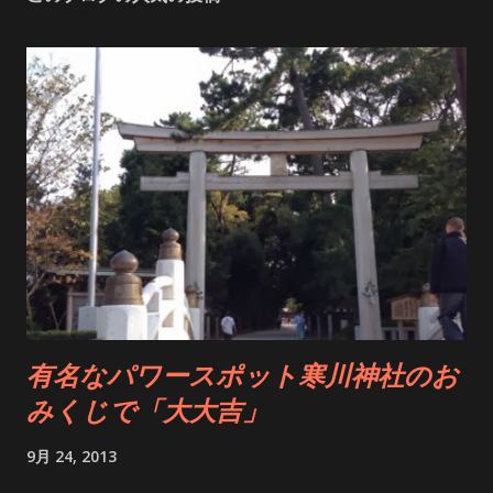
いよいよ天岩戸へ。 その時に感じたのは、言葉では言い表せな
いほどの圧倒的なパワー！ 神聖な空気に包まれ、まるで全身に
エネルギーが流れ込んでくるようでした。 岩戸からは、言葉で
は表現できないほどの強い波動を感じます。 天岩戸は、遥拝所
からでも30メートルほど離れているのですが、距離を感じさせ
ないほどの力強さ。 こんなにも強いパワーを感じたのは初めて
かもしれません。 天孫降臨の地、高千穂。...
有名なパワースポット寒川神社のお
みくじで「大大吉」
9月 24, 2013