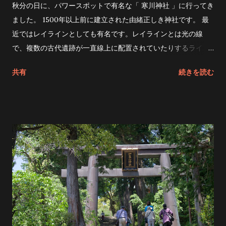
秋分の日に、パワースポットで有名な「 寒川神社 」に行ってき
ました。 1500年以上前に建立された由緒正しき神社です。 最
近ではレイラインとしても有名です。レイラインとは光の線
で、複数の古代遺跡が一直線上に配置されていたりするライン
のことです。 寒川神社は「春分」「秋分」の日の出と日没に 富
共有
続きを読む
士山 元伊勢神社 出雲大社 伊吹山 が一直線上に並ぶと言われて
いる有名なパワースポットです。 寒川神社の社殿は、非常に風
格のある社殿で、社紋は「三つ巴」。 春分の日、秋分の日が一
番パワーが高まるとかと言うことで、家族で早朝からからお参
りに行ってきました。 2度ほど寒川神社にはお参りに来ました
が、初めておみくじを引くことにしました。 家族全員おみくじ
を引きましたが、息子が引いたおみくじが「大大吉」 普通のお
みくじは白紙ですが、「大大吉」のおみくじは金色で、滅多に
出ない非常に珍しいおみくじだそうです。 早朝から非常に多く
の人がおみくじを引いていましたが、珍しいおみくじに人だか
りが出来てしまいました。 小学校2年生の息子には、まだピン