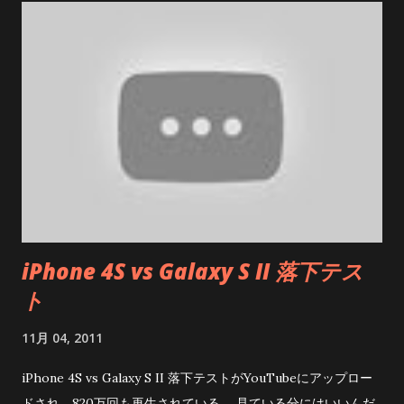
て有名ですが、昔は修験者の霊場だった場所です。 霊場らし
く、本宮は本殿からかなり上にあります。途中、病気・厄除け
の「白山神社」縁結びの神様を奉る「結明神社」があり、山道
なのでスニーカーで行くことをオススメします。 本殿右脇に本
宮までの参道があり、上の写真のような案内板が設置されてい
ます。 白山神社までは15分程度、ハイキングコースにもなって
いるようですが、途中足場の悪いところも沢山あります。 白山
神社の手前に小さな鳥居があり、そこを上げると白山神社。 鳥
居の手前には、修験者が修行をした大きな岩があり、多くの人
が岩から「気」をもらっている光景が見られました。 ここまで
iPhone 4S vs Galaxy S II 落下テス
は、迷うこともなく上がれますが、この先は「この道で大丈
ト
夫？」と思うような山道が続いています。 白山神社の前を通り
抜け、暫く歩くと「子恋の森公園」の広場に出てきます。 広場
11月 04, 2011
まで出れば、整地された遊歩道が出てくるので、ここまで来れ
ば悪路からは開放になります。 途中に看板や地図もあります
iPhone 4S vs Galaxy S II 落下テストがYouTubeにアップロー
が、イマイチ位置関係が分かりにくいと思います。 写真の伊豆
ドされ、820万回も再生されている。 見ている分にはいいんだ