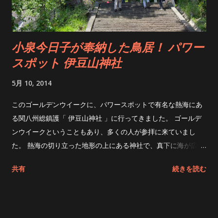
ときていない感じでしたが、この運を大人になるまで持ち続け
て欲しいと思ってしまいました！親ばかですね！！ 大きな地図
で見る
小泉今日子が奉納した鳥居！ パワー
スポット 伊豆山神社
5月 10, 2014
このゴールデンウイークに、パワースポットで有名な熱海にあ
る関八州総鎮護「 伊豆山神社 」に行ってきました。 ゴールデ
ンウイークということもあり、多くの人が参拝に来ていまし
た。 熱海の切り立った地形の上にある神社で、真下に海が広が
る風光明媚な場所にあります。 石段を上がり、鳥居をくぐって
共有
続きを読む
上に上がると本殿があります。 伊豆山神社の守り神「赤白二
龍」でお清めをして参拝です！ 伊豆山神社は、真言宗の開祖
「空海」が修行をしたと言われている霊場で、神仏分離令によ
って現在は神社しか残っていません。 最近では恋愛の神様とし