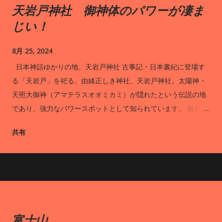
天岩戸神社 御神体のパワーが凄ま
じい！
8月 25, 2024
日本神話ゆかりの地、天岩戸神社 古事記・日本書紀に登場す
る「天岩戸」を祀る、由緒正しき神社、天岩戸神社。太陽神・
天照大御神（アマテラスオオミカミ）が隠れたという伝説の地
であり、強力なパワースポットとして知られています。 岩戸川
の両岸に位置する西本宮と東本宮のうち、ご神体である天岩戸
共有
を拝めるのは西本宮です。拝観は1日15回、拝殿裏の遥拝所から
神職さんの案内のもとで行われます。西本宮の境内には、春に
は可憐な白い花を、秋には真っ赤な実をつける御神木の招霊
（オガタマ）の木が立っています。また、授与所では高千穂神
楽をモチーフにした美しい御朱印帳が人気です。 西本宮と東本
宮をつなぐ橋「あまのうきはし」の一部には、岩戸川を見下ろ
富士山
せるガラス床が設置されており、スリル満点の体験ができま