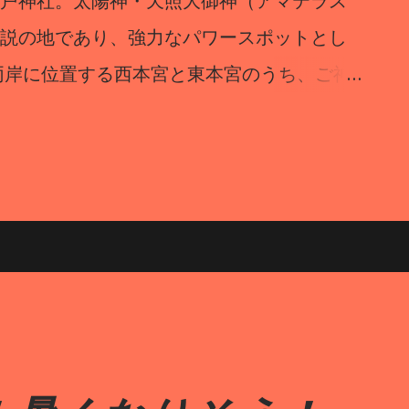
戸神社。太陽神・天照大御神（アマテラス
説の地であり、強力なパワースポットとし
両岸に位置する西本宮と東本宮のうち、ご神
本宮です。拝観は1日15回、拝殿裏の遥拝所
われます。西本宮の境内には、春には可憐
をつける御神木の招霊（オガタマ）の木が
は高千穂神楽をモチーフにした美しい御朱
本宮をつなぐ橋「あまのうきはし」の一部に
床が設置されており、スリル満点の体験が
沿いに約10分歩くと、「天安河原（あまのや
着きます。ここは、天照大御神が天岩戸に
八百万の神々が集まって対策を練ったと伝