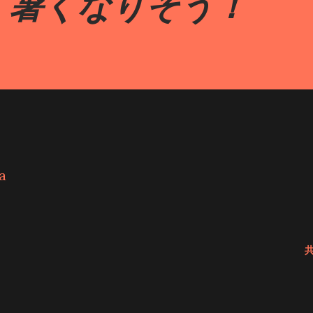
！暑くなりそう！
神秘のパワーに圧倒！天岩戸神社で心震える
っと気になっていた天岩戸神社へお参りに行っ
あり、高千穂峡でも有名なこの場所は、多く
いました。 私も高千穂峡の絶景に心を洗わ
。 天岩戸神社西本宮のご神体は、「天岩
日本神話で、太陽の神様・天照大神が隠れ
聖な場所なんだそうです。 この天岩戸、西
岸にある崖の中腹にあって、高さは約50メ
ある大きな岩窟なんです！ 直接近づくことは
る遥拝所から参拝させていただきました。
、神職さんの案内でいよいよ天岩戸へ。 そ