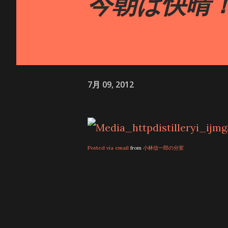
今朝は快晴
えられる、神聖な場所です。 
体験 2024年、今年の春、ず
てきました。 天孫降臨の地で
の外国人観光客の方々も訪れて
7月 09, 2012
れた後、いよいよ天岩戸神社へ
戸」と呼ばれる岩の洞窟です。
た場所として知られていて、神
Posted via email
from
小林信一郎の分室
本宮の拝殿の裏手、岩戸川の対
ートル、幅は約40メートルも
できないので、拝殿の裏手にあ
西本宮で正式参拝を済ませた後