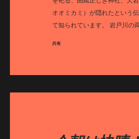
を祀る、由緒正しき神社、天岩
オオミカミ）が隠れたという伝
て知られています。 岩戸川の
体である天岩戸を拝めるのは西
共有
から神職さんの案内のもとで行
な白い花を、秋には真っ赤な実
立っています。また、授与所で
印帳が人気です。 西本宮と東
は、岩戸川を見下ろせるガラス
できます。 西本宮から岩戸川
すかわら）」と呼ばれる場所に
隠れて世界が闇に包まれた時、