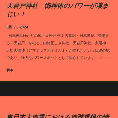
天岩戸神社 御神体のパワーが凄ま
じい！
8月 25, 2024
日本神話ゆかりの地、天岩戸神社 古事記・日本書紀に登場す
る「天岩戸」を祀る、由緒正しき神社、天岩戸神社。太陽神・
天照大御神（アマテラスオオミカミ）が隠れたという伝説の地
であり、強力なパワースポットとして知られています。 岩戸川
の両岸に位置する西本宮と東本宮のうち、ご神体である天岩戸
共有
を拝めるのは西本宮です。拝観は1日15回、拝殿裏の遥拝所から
神職さんの案内のもとで行われます。西本宮の境内には、春に
は可憐な白い花を、秋には真っ赤な実をつける御神木の招霊
（オガタマ）の木が立っています。また、授与所では高千穂神
楽をモチーフにした美しい御朱印帳が人気です。 西本宮と東本
宮をつなぐ橋「あまのうきはし」の一部には、岩戸川を見下ろ
東日本大地震における地球規模の情
せるガラス床が設置されており、スリル満点の体験ができま