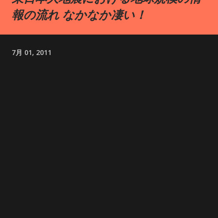
報の流れ なかなか凄い！
す。 西本宮から岩戸川沿いに約10分歩くと、「天安河原（あま
のやすかわら）」と呼ばれる場所に着きます。ここは、天照大
御神が天岩戸に隠れて世界が闇に包まれた時、八百万の神々が
集まって対策を練ったと伝えられる、神聖な場所です。 神秘の
7月 01, 2011
パワーに圧倒！天岩戸神社で心震える体験 2024年、今年の春、
ずっと気になっていた天岩戸神社へお参りに行ってきました。
天孫降臨の地であり、高千穂峡でも有名なこの場所は、多くの
外国人観光客の方々も訪れていました。 私も高千穂峡の絶景に
心を洗われた後、いよいよ天岩戸神社へ。 天岩戸神社西本宮の
ご神体は、「天岩戸」と呼ばれる岩の洞窟です。日本神話で、
太陽の神様・天照大神が隠れた場所として知られていて、神聖
な場所なんだそうです。 この天岩戸、西本宮の拝殿の裏手、岩
戸川の対岸にある崖の中腹にあって、高さは約50メートル、幅
は約40メートルもある大きな岩窟なんです！ 直接近づくことは
できないので、拝殿の裏手にある遥拝所から参拝させていただ
きました。 西本宮で正式参拝を済ませた後、神職さんの案内で