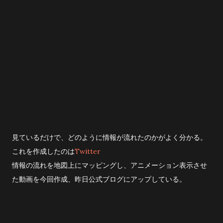
いよいよ天岩戸へ。 その時に感じたのは、言葉では言い表せな
いほどの圧倒的なパワー！ 神聖な空気に包まれ、まるで全身に
エネルギーが流れ込んでくるようでした。 岩戸からは、言葉で
は表現できないほどの強い波動を感じます。 天岩戸は、遥拝所
からでも30メートルほど離れているのですが、距離を感じさせ
ないほどの力強さ。 こんなにも強いパワーを感じたのは初めて
かもしれません。 天孫降臨の地、高千穂。...
見ているだけで、どのように情報が流れたのかがよく分かる。
これを作成したのは
Twitter
情報の流れを地図上にマッピングし、アニメーション表示させ
た動画を今回作成、昨日公式ブログにアップしている。