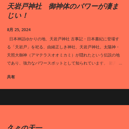
天岩戸神社 御神体のパワーが凄ま
じい！
8月 25, 2024
日本神話ゆかりの地、天岩戸神社 古事記・日本書紀に登場す
る「天岩戸」を祀る、由緒正しき神社、天岩戸神社。太陽神・
天照大御神（アマテラスオオミカミ）が隠れたという伝説の地
であり、強力なパワースポットとして知られています。 岩戸川
の両岸に位置する西本宮と東本宮のうち、ご神体である天岩戸
共有
を拝めるのは西本宮です。拝観は1日15回、拝殿裏の遥拝所から
神職さんの案内のもとで行われます。西本宮の境内には、春に
は可憐な白い花を、秋には真っ赤な実をつける御神木の招霊
（オガタマ）の木が立っています。また、授与所では高千穂神
楽をモチーフにした美しい御朱印帳が人気です。 西本宮と東本
宮をつなぐ橋「あまのうきはし」の一部には、岩戸川を見下ろ
久々の天一
せるガラス床が設置されており、スリル満点の体験ができま