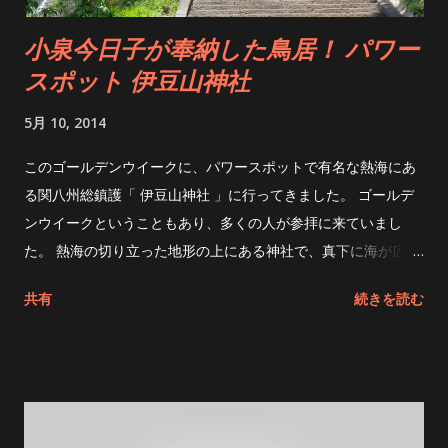
で見る
小泉今日子が奉納した鳥居！ パワー
スポット 伊豆山神社
5月 10, 2014
このゴールデンウイークに、パワースポットで有名な熱海にあ
る関八州総鎮護「 伊豆山神社 」に行ってきました。 ゴールデ
ンウイークということもあり、多くの人が参拝に来ていまし
た。 熱海の切り立った地形の上にある神社で、真下に海が広が
る風光明媚な場所にあります。 石段を上がり、鳥居をくぐって
共有
続きを読む
上に上がると本殿があります。 伊豆山神社の守り神「赤白二
龍」でお清めをして参拝です！ 伊豆山神社は、真言宗の開祖
「空海」が修行をしたと言われている霊場で、神仏分離令によ
って現在は神社しか残っていません。 最近では恋愛の神様とし
て有名ですが、昔は修験者の霊場だった場所です。 霊場らし
く、本宮は本殿からかなり上にあります。途中、病気・厄除け