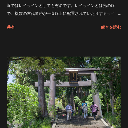
近ではレイラインとしても有名です。レイラインとは光の線
で、複数の古代遺跡が一直線上に配置されていたりするライン
のことです。 寒川神社は「春分」「秋分」の日の出と日没に 富
共有
続きを読む
士山 元伊勢神社 出雲大社 伊吹山 が一直線上に並ぶと言われて
いる有名なパワースポットです。 寒川神社の社殿は、非常に風
格のある社殿で、社紋は「三つ巴」。 春分の日、秋分の日が一
番パワーが高まるとかと言うことで、家族で早朝からからお参
りに行ってきました。 2度ほど寒川神社にはお参りに来ました
が、初めておみくじを引くことにしました。 家族全員おみくじ
を引きましたが、息子が引いたおみくじが「大大吉」 普通のお
みくじは白紙ですが、「大大吉」のおみくじは金色で、滅多に
出ない非常に珍しいおみくじだそうです。 早朝から非常に多く
の人がおみくじを引いていましたが、珍しいおみくじに人だか
りが出来てしまいました。 小学校2年生の息子には、まだピン
ときていない感じでしたが、この運を大人になるまで持ち続け
て欲しいと思ってしまいました！親ばかですね！！ 大きな地図