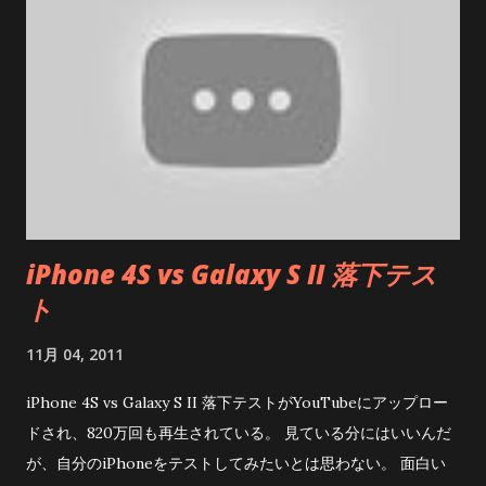
の「白山神社」縁結びの神様を奉る「結明神社」があり、山道
なのでスニーカーで行くことをオススメします。 本殿右脇に本
宮までの参道があり、上の写真のような案内板が設置されてい
ます。 白山神社までは15分程度、ハイキングコースにもなって
いるようですが、途中足場の悪いところも沢山あります。 白山
神社の手前に小さな鳥居があり、そこを上げると白山神社。 鳥
居の手前には、修験者が修行をした大きな岩があり、多くの人
が岩から「気」をもらっている光景が見られました。 ここまで
iPhone 4S vs Galaxy S II 落下テス
は、迷うこともなく上がれますが、この先は「この道で大丈
ト
夫？」と思うような山道が続いています。 白山神社の前を通り
抜け、暫く歩くと「子恋の森公園」の広場に出てきます。 広場
11月 04, 2011
まで出れば、整地された遊歩道が出てくるので、ここまで来れ
ば悪路からは開放になります。 途中に看板や地図もあります
iPhone 4S vs Galaxy S II 落下テストがYouTubeにアップロー
が、イマイチ位置関係が分かりにくいと思います。 写真の伊豆
ドされ、820万回も再生されている。 見ている分にはいいんだ
山神社から延びる黄色の点線が白山神社を通るルートになりま
が、自分のiPhoneをテストしてみたいとは思わない。 面白い
す。 公園の遊歩道脇には民家が点在していて、この道で合って