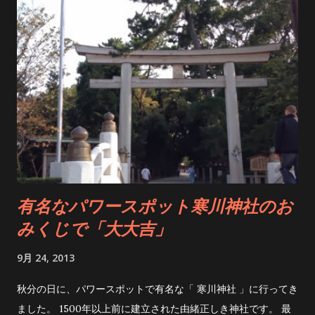
いよいよ天岩戸へ。 その時に感じたのは、言葉では言い表せな
いほどの圧倒的なパワー！ 神聖な空気に包まれ、まるで全身に
エネルギーが流れ込んでくるようでした。 岩戸からは、言葉で
は表現できないほどの強い波動を感じます。 天岩戸は、遥拝所
からでも30メートルほど離れているのですが、距離を感じさせ
ないほどの力強さ。 こんなにも強いパワーを感じたのは初めて
かもしれません。 天孫降臨の地、高千穂。...
有名なパワースポット寒川神社のお
みくじで「大大吉」
9月 24, 2013
秋分の日に、パワースポットで有名な「 寒川神社 」に行ってき
ました。 1500年以上前に建立された由緒正しき神社です。 最