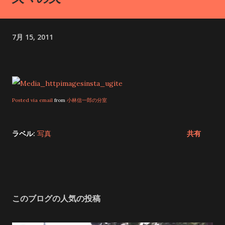
す。 西本宮から岩戸川沿いに約10分歩くと、「天安河原（あま
のやすかわら）」と呼ばれる場所に着きます。ここは、天照大
7月 15, 2011
御神が天岩戸に隠れて世界が闇に包まれた時、八百万の神々が
集まって対策を練ったと伝えられる、神聖な場所です。 神秘の
パワーに圧倒！天岩戸神社で心震える体験 2024年、今年の春、
ずっと気になっていた天岩戸神社へお参りに行ってきました。
天孫降臨の地であり、高千穂峡でも有名なこの場所は、多くの
Posted via email
from
小林信一郎の分室
外国人観光客の方々も訪れていました。 私も高千穂峡の絶景に
心を洗われた後、いよいよ天岩戸神社へ。 天岩戸神社西本宮の
ラベル:
写真
共有
ご神体は、「天岩戸」と呼ばれる岩の洞窟です。日本神話で、
太陽の神様・天照大神が隠れた場所として知られていて、神聖
な場所なんだそうです。 この天岩戸、西本宮の拝殿の裏手、岩
戸川の対岸にある崖の中腹にあって、高さは約50メートル、幅
は約40メートルもある大きな岩窟なんです！ 直接近づくことは
このブログの人気の投稿
できないので、拝殿の裏手にある遥拝所から参拝させていただ
きました。 西本宮で正式参拝を済ませた後、神職さんの案内で